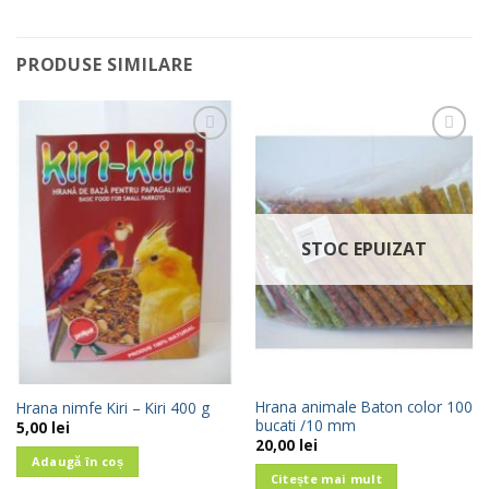
PRODUSE SIMILARE
Add to
Add to
wishlist
wishlist
STOC EPUIZAT
Hrana animale Baton color 100
Hrana nimfe Kiri – Kiri 400 g
bucati /10 mm
5,00
lei
20,00
lei
Adaugă în coș
Citește mai mult