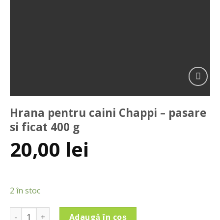
Add to
wishlist
Hrana pentru caini Chappi – pasare
si ficat 400 g
20,00
lei
2 în stoc
Cantitate Hrana pentru caini Chappi - pasare si ficat 400 g
Adaugă în coș