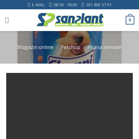
Skip
E-MAIL
08:30 - 18:00
031 805 37 91
to
content
0
Magazin online
/
Petshop
/
Hrana animale